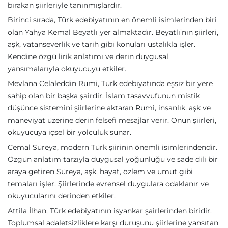
bırakan şiirleriyle tanınmışlardır.
Birinci sırada, Türk edebiyatının en önemli isimlerinden biri
olan Yahya Kemal Beyatlı yer almaktadır. Beyatlı’nın şiirleri,
aşk, vatanseverlik ve tarih gibi konuları ustalıkla işler.
Kendine özgü lirik anlatımı ve derin duygusal
yansımalarıyla okuyucuyu etkiler.
Mevlana Celaleddin Rumi, Türk edebiyatında eşsiz bir yere
sahip olan bir başka şairdir. İslam tasavvufunun mistik
düşünce sistemini şiirlerine aktaran Rumi, insanlık, aşk ve
maneviyat üzerine derin felsefi mesajlar verir. Onun şiirleri,
okuyucuya içsel bir yolculuk sunar.
Cemal Süreya, modern Türk şiirinin önemli isimlerindendir.
Özgün anlatım tarzıyla duygusal yoğunluğu ve sade dili bir
araya getiren Süreya, aşk, hayat, özlem ve umut gibi
temaları işler. Şiirlerinde evrensel duygulara odaklanır ve
okuyucularını derinden etkiler.
Attila İlhan, Türk edebiyatının isyankar şairlerinden biridir.
Toplumsal adaletsizliklere karşı duruşunu şiirlerine yansıtan