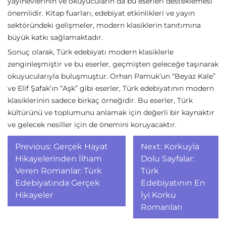
yayınevlerinin ve okuyucuların da bu eserleri desteklemesi
önemlidir. Kitap fuarları, edebiyat etkinlikleri ve yayın
sektöründeki gelişmeler, modern klasiklerin tanıtımına
büyük katkı sağlamaktadır.
Sonuç olarak, Türk edebiyatı modern klasiklerle
zenginleşmiştir ve bu eserler, geçmişten geleceğe taşınarak
okuyucularıyla buluşmuştur. Orhan Pamuk’un “Beyaz Kale”
ve Elif Şafak’ın “Aşk” gibi eserler, Türk edebiyatının modern
klasiklerinin sadece birkaç örneğidir. Bu eserler, Türk
kültürünü ve toplumunu anlamak için değerli bir kaynaktır
ve gelecek nesiller için de önemini koruyacaktır.
Yazı
Previous:
Gerçek Hayat
Next:
Korkuyla
gezinmesi
Hikayelerinden İlham
Dolu Sayfalar:
Veren Romanlar: Türk
Türk
Edebiyatında Gerçek
Edebiyatının En
Hikayeler
İyi Korku
Romanları