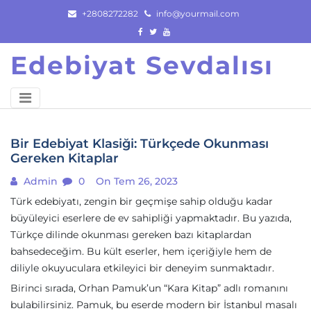
Skip
+2808272282
info@yourmail.com
to
content
Edebiyat Sevdalısı
Bir Edebiyat Klasiği: Türkçede Okunması
Gereken Kitaplar
Admin
0
On Tem 26, 2023
Türk edebiyatı, zengin bir geçmişe sahip olduğu kadar
büyüleyici eserlere de ev sahipliği yapmaktadır. Bu yazıda,
Türkçe dilinde okunması gereken bazı kitaplardan
bahsedeceğim. Bu kült eserler, hem içeriğiyle hem de
diliyle okuyuculara etkileyici bir deneyim sunmaktadır.
Birinci sırada, Orhan Pamuk’un “Kara Kitap” adlı romanını
bulabilirsiniz. Pamuk, bu eserde modern bir İstanbul masalı