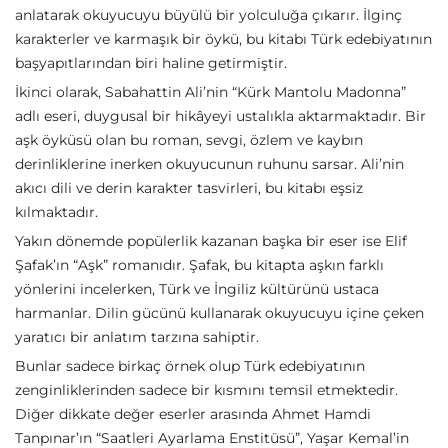
anlatarak okuyucuyu büyülü bir yolculuğa çıkarır. İlginç
karakterler ve karmaşık bir öykü, bu kitabı Türk edebiyatının
başyapıtlarından biri haline getirmiştir.
İkinci olarak, Sabahattin Ali’nin “Kürk Mantolu Madonna”
adlı eseri, duygusal bir hikâyeyi ustalıkla aktarmaktadır. Bir
aşk öyküsü olan bu roman, sevgi, özlem ve kaybın
derinliklerine inerken okuyucunun ruhunu sarsar. Ali’nin
akıcı dili ve derin karakter tasvirleri, bu kitabı eşsiz
kılmaktadır.
Yakın dönemde popülerlik kazanan başka bir eser ise Elif
Şafak’ın “Aşk” romanıdır. Şafak, bu kitapta aşkın farklı
yönlerini incelerken, Türk ve İngiliz kültürünü ustaca
harmanlar. Dilin gücünü kullanarak okuyucuyu içine çeken
yaratıcı bir anlatım tarzına sahiptir.
Bunlar sadece birkaç örnek olup Türk edebiyatının
zenginliklerinden sadece bir kısmını temsil etmektedir.
Diğer dikkate değer eserler arasında Ahmet Hamdi
Tanpınar’ın “Saatleri Ayarlama Enstitüsü”, Yaşar Kemal’in