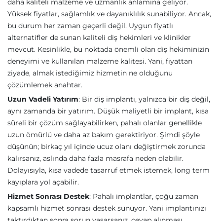
daha kaliteli malzeme ve uzmanlık anlamına geliyor.
Yüksek fiyatlar, sağlamlık ve dayanıklılık sunabiliyor. Ancak,
bu durum her zaman geçerli değil. Uygun fiyatlı
alternatifler de sunan kaliteli diş hekimleri ve klinikler
mevcut. Kesinlikle, bu noktada önemli olan diş hekiminizin
deneyimi ve kullanılan malzeme kalitesi. Yani, fiyattan
ziyade, almak istediğimiz hizmetin ne olduğunu
çözümlemek anahtar.
Uzun Vadeli Yatırım
: Bir diş implantı, yalnızca bir diş değil,
aynı zamanda bir yatırım. Düşük maliyetli bir implant, kısa
süreli bir çözüm sağlayabilirken, pahalı olanlar genellikle
uzun ömürlü ve daha az bakım gerektiriyor. Şimdi şöyle
düşünün; birkaç yıl içinde ucuz olanı değiştirmek zorunda
kalırsanız, aslında daha fazla masrafa neden olabilir.
Dolayısıyla, kısa vadede tasarruf etmek istemek, long term
kayıplara yol açabilir.
Hizmet Sonrası Destek
: Pahalı implantlar, çoğu zaman
kapsamlı hizmet sonrası destek sunuyor. Yani implantınızı
taktırdıktan sonra sorun yaşarsanız, cevap alınması