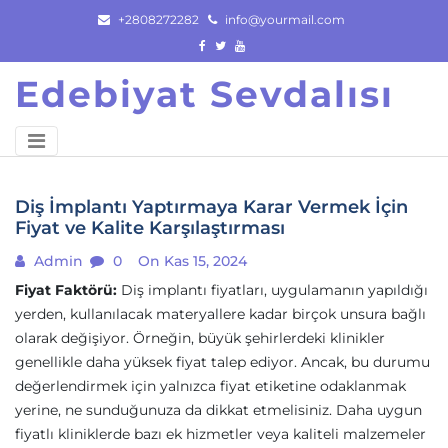
Skip
+2808272282
info@yourmail.com
to
content
Edebiyat Sevdalısı
Diş İmplantı Yaptırmaya Karar Vermek İçin
Fiyat ve Kalite Karşılaştırması
Admin
0
On Kas 15, 2024
Fiyat Faktörü:
Diş implantı fiyatları, uygulamanın yapıldığı
yerden, kullanılacak materyallere kadar birçok unsura bağlı
olarak değişiyor. Örneğin, büyük şehirlerdeki klinikler
genellikle daha yüksek fiyat talep ediyor. Ancak, bu durumu
değerlendirmek için yalnızca fiyat etiketine odaklanmak
yerine, ne sunduğunuza da dikkat etmelisiniz. Daha uygun
fiyatlı kliniklerde bazı ek hizmetler veya kaliteli malzemeler