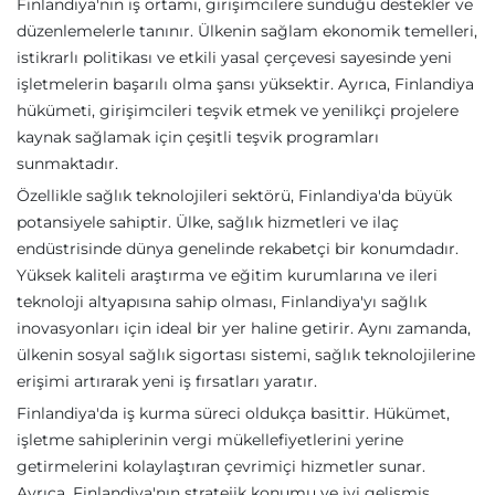
Finlandiya'nın iş ortamı, girişimcilere sunduğu destekler ve
düzenlemelerle tanınır. Ülkenin sağlam ekonomik temelleri,
istikrarlı politikası ve etkili yasal çerçevesi sayesinde yeni
işletmelerin başarılı olma şansı yüksektir. Ayrıca, Finlandiya
hükümeti, girişimcileri teşvik etmek ve yenilikçi projelere
kaynak sağlamak için çeşitli teşvik programları
sunmaktadır.
Özellikle sağlık teknolojileri sektörü, Finlandiya'da büyük
potansiyele sahiptir. Ülke, sağlık hizmetleri ve ilaç
endüstrisinde dünya genelinde rekabetçi bir konumdadır.
Yüksek kaliteli araştırma ve eğitim kurumlarına ve ileri
teknoloji altyapısına sahip olması, Finlandiya'yı sağlık
inovasyonları için ideal bir yer haline getirir. Aynı zamanda,
ülkenin sosyal sağlık sigortası sistemi, sağlık teknolojilerine
erişimi artırarak yeni iş fırsatları yaratır.
Finlandiya'da iş kurma süreci oldukça basittir. Hükümet,
işletme sahiplerinin vergi mükellefiyetlerini yerine
getirmelerini kolaylaştıran çevrimiçi hizmetler sunar.
Ayrıca, Finlandiya'nın stratejik konumu ve iyi gelişmiş