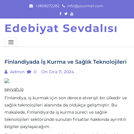
Skip
+2808272282
info@yourmail.com
to
content
Edebiyat Sevdalısı
Finlandiyada İş Kurma ve Sağlık Teknolojileri
Admin
0
On Oca 11, 2024
seyyah.io
Finlandiya, iş kurmak için son derece elverişli bir ülkedir ve
sağlık teknolojileri alanında da oldukça gelişmiştir. Bu
makalede, Finlandiya'da iş kurma süreci ve sağlık
teknolojileri sektöründe sunulan fırsatlar hakkında ayrıntılı
bilgiler paylaşacağım.