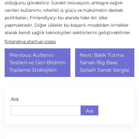
olduğunu görebiliriz. Sürekli inovasyon, entegre sağlık
verileri kullanımı, nitelikli iş gücü ve hükümetin destek
politikaları, Finlandiya'yı bu alanda lider bir ülke
yapmaktadır. Diğer ülkeler bu başarılı modelden örnekler
alarak kendi sağlık teknolojileri sektörlerini geliştirebilirler.
finlandiya startup vizesi
Yazı
Previous:
Kullanıcı
Next:
Balık Tutma
gezinmesi
Testleri ve Geri Bildirim
Sanatı Big Bass
Toplama Stratejileri
Splash Sanat Sergisi
Ara
Ara