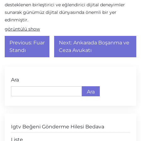
desteklenen birleştirici ve eğlendirici dijital deneyimler
sunarak günümüz dijital dünyasında önemli bir yer
edinmiştir.
görüntülü show
Yazı
Previous:
Fuar
Next:
Ankarada Boşanma ve
gezinmesi
Standı
Ceza Avukatı
Ara
Ara
Igtv Beğeni Gönderme Hilesi Bedava
Liste