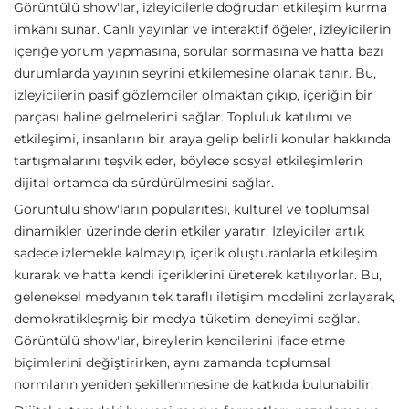
Görüntülü show'lar, izleyicilerle doğrudan etkileşim kurma
imkanı sunar. Canlı yayınlar ve interaktif öğeler, izleyicilerin
içeriğe yorum yapmasına, sorular sormasına ve hatta bazı
durumlarda yayının seyrini etkilemesine olanak tanır. Bu,
izleyicilerin pasif gözlemciler olmaktan çıkıp, içeriğin bir
parçası haline gelmelerini sağlar. Topluluk katılımı ve
etkileşimi, insanların bir araya gelip belirli konular hakkında
tartışmalarını teşvik eder, böylece sosyal etkileşimlerin
dijital ortamda da sürdürülmesini sağlar.
Görüntülü show'ların popülaritesi, kültürel ve toplumsal
dinamikler üzerinde derin etkiler yaratır. İzleyiciler artık
sadece izlemekle kalmayıp, içerik oluşturanlarla etkileşim
kurarak ve hatta kendi içeriklerini üreterek katılıyorlar. Bu,
geleneksel medyanın tek taraflı iletişim modelini zorlayarak,
demokratikleşmiş bir medya tüketim deneyimi sağlar.
Görüntülü show'lar, bireylerin kendilerini ifade etme
biçimlerini değiştirirken, aynı zamanda toplumsal
normların yeniden şekillenmesine de katkıda bulunabilir.