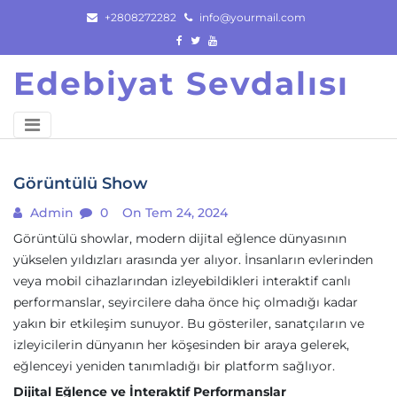
Skip
+2808272282
info@yourmail.com
to
content
Edebiyat Sevdalısı
Görüntülü Show
Admin
0
On Tem 24, 2024
Görüntülü showlar, modern dijital eğlence dünyasının
yükselen yıldızları arasında yer alıyor. İnsanların evlerinden
veya mobil cihazlarından izleyebildikleri interaktif canlı
performanslar, seyircilere daha önce hiç olmadığı kadar
yakın bir etkileşim sunuyor. Bu gösteriler, sanatçıların ve
izleyicilerin dünyanın her köşesinden bir araya gelerek,
eğlenceyi yeniden tanımladığı bir platform sağlıyor.
Dijital Eğlence ve İnteraktif Performanslar