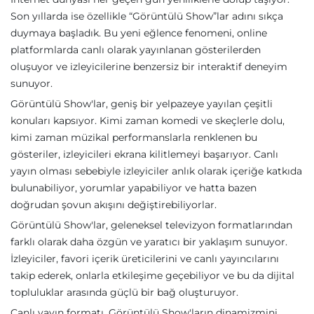
Son yıllarda ise özellikle “Görüntülü Show”lar adını sıkça
duymaya başladık. Bu yeni eğlence fenomeni, online
platformlarda canlı olarak yayınlanan gösterilerden
oluşuyor ve izleyicilerine benzersiz bir interaktif deneyim
sunuyor.
Görüntülü Show'lar, geniş bir yelpazeye yayılan çeşitli
konuları kapsıyor. Kimi zaman komedi ve skeçlerle dolu,
kimi zaman müzikal performanslarla renklenen bu
gösteriler, izleyicileri ekrana kilitlemeyi başarıyor. Canlı
yayın olması sebebiyle izleyiciler anlık olarak içeriğe katkıda
bulunabiliyor, yorumlar yapabiliyor ve hatta bazen
doğrudan şovun akışını değiştirebiliyorlar.
Görüntülü Show'lar, geleneksel televizyon formatlarından
farklı olarak daha özgün ve yaratıcı bir yaklaşım sunuyor.
İzleyiciler, favori içerik üreticilerini ve canlı yayıncılarını
takip ederek, onlarla etkileşime geçebiliyor ve bu da dijital
topluluklar arasında güçlü bir bağ oluşturuyor.
Canlı yayın formatı, Görüntülü Show'ların dinamizmini