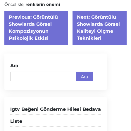
Öncelikle,
renklerin önemi
Yazı
Previous:
Görüntülü
Next:
Görüntülü
gezinmesi
Showlarda Görsel
Showlarda Görsel
Kompozisyonun
Kaliteyi Ölçme
Psikolojik Etkisi
Teknikleri
Ara
Ara
Igtv Beğeni Gönderme Hilesi Bedava
Liste