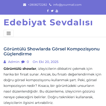
Skip
+2808272282
info@yourmail.com
to
content
Edebiyat Sevdalısı
Görüntülü Showlarda Görsel Kompozisyonu
Güçlendirme
Admin
0
On Eki 20, 2025
Görüntülü showlar
, izleyicilerin dikkatini çekmek için
harika bir fırsat sunar. Ancak, bu fırsatı değerlendirmek için
doğru görsel kompozisyonu kullanmak şart. Peki, görsel
kompozisyon nedir? Kısaca, bir görüntüdeki unsurların
nasıl düzenlendiğidir. Bu düzenleme, izleyicinin gözünü
nereye çekeceğini belirler. Doğru teknikleri kullanarak,
izleyicilerin ilgisini artırabiliriz.