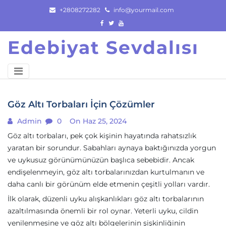
Skip
+2808272282
info@yourmail.com
to
content
Edebiyat Sevdalısı
Göz Altı Torbaları İçin Çözümler
Admin
0
On Haz 25, 2024
Göz altı torbaları, pek çok kişinin hayatında rahatsızlık
yaratan bir sorundur. Sabahları aynaya baktığınızda yorgun
ve uykusuz görünümünüzün başlıca sebebidir. Ancak
endişelenmeyin, göz altı torbalarınızdan kurtulmanın ve
daha canlı bir görünüm elde etmenin çeşitli yolları vardır.
İlk olarak, düzenli uyku alışkanlıkları göz altı torbalarının
azaltılmasında önemli bir rol oynar. Yeterli uyku, cildin
yenilenmesine ve göz altı bölgelerinin şişkinliğinin