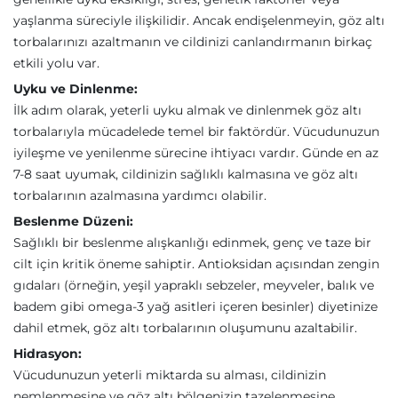
yaşlanma süreciyle ilişkilidir. Ancak endişelenmeyin, göz altı
torbalarınızı azaltmanın ve cildinizi canlandırmanın birkaç
etkili yolu var.
Uyku ve Dinlenme:
İlk adım olarak, yeterli uyku almak ve dinlenmek göz altı
torbalarıyla mücadelede temel bir faktördür. Vücudunuzun
iyileşme ve yenilenme sürecine ihtiyacı vardır. Günde en az
7-8 saat uyumak, cildinizin sağlıklı kalmasına ve göz altı
torbalarının azalmasına yardımcı olabilir.
Beslenme Düzeni:
Sağlıklı bir beslenme alışkanlığı edinmek, genç ve taze bir
cilt için kritik öneme sahiptir. Antioksidan açısından zengin
gıdaları (örneğin, yeşil yapraklı sebzeler, meyveler, balık ve
badem gibi omega-3 yağ asitleri içeren besinler) diyetinize
dahil etmek, göz altı torbalarının oluşumunu azaltabilir.
Hidrasyon:
Vücudunuzun yeterli miktarda su alması, cildinizin
nemlenmesine ve göz altı bölgenizin tazelenmesine