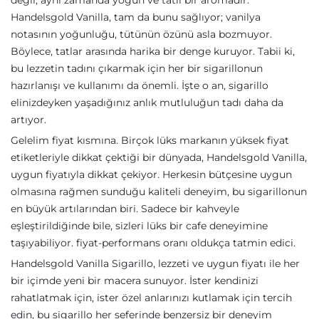
değil, aynı zamanda yoğun ve tatlı bir aromadır.
Handelsgold Vanilla, tam da bunu sağlıyor; vanilya
notasının yoğunluğu, tütünün özünü asla bozmuyor.
Böylece, tatlar arasında harika bir denge kuruyor. Tabii ki,
bu lezzetin tadını çıkarmak için her bir sigarillonun
hazırlanışı ve kullanımı da önemli. İşte o an, sigarillo
elinizdeyken yaşadığınız anlık mutluluğun tadı daha da
artıyor.
Gelelim fiyat kısmına. Birçok lüks markanın yüksek fiyat
etiketleriyle dikkat çektiği bir dünyada, Handelsgold Vanilla,
uygun fiyatıyla dikkat çekiyor. Herkesin bütçesine uygun
olmasına rağmen sunduğu kaliteli deneyim, bu sigarillonun
en büyük artılarından biri. Sadece bir kahveyle
eşleştirildiğinde bile, sizleri lüks bir cafe deneyimine
taşıyabiliyor. fiyat-performans oranı oldukça tatmin edici.
Handelsgold Vanilla Sigarillo, lezzeti ve uygun fiyatı ile her
bir içimde yeni bir macera sunuyor. İster kendinizi
rahatlatmak için, ister özel anlarınızı kutlamak için tercih
edin, bu sigarillo her seferinde benzersiz bir deneyim