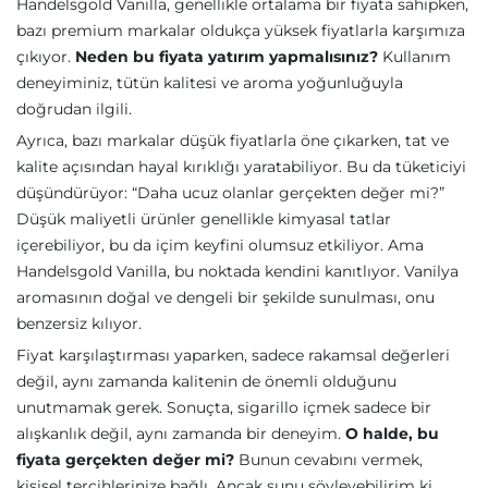
Handelsgold Vanilla, genellikle ortalama bir fiyata sahipken,
bazı premium markalar oldukça yüksek fiyatlarla karşımıza
çıkıyor.
Neden bu fiyata yatırım yapmalısınız?
Kullanım
deneyiminiz, tütün kalitesi ve aroma yoğunluğuyla
doğrudan ilgili.
Ayrıca, bazı markalar düşük fiyatlarla öne çıkarken, tat ve
kalite açısından hayal kırıklığı yaratabiliyor. Bu da tüketiciyi
düşündürüyor: “Daha ucuz olanlar gerçekten değer mi?”
Düşük maliyetli ürünler genellikle kimyasal tatlar
içerebiliyor, bu da içim keyfini olumsuz etkiliyor. Ama
Handelsgold Vanilla, bu noktada kendini kanıtlıyor. Vanilya
aromasının doğal ve dengeli bir şekilde sunulması, onu
benzersiz kılıyor.
Fiyat karşılaştırması yaparken, sadece rakamsal değerleri
değil, aynı zamanda kalitenin de önemli olduğunu
unutmamak gerek. Sonuçta, sigarillo içmek sadece bir
alışkanlık değil, aynı zamanda bir deneyim.
O halde, bu
fiyata gerçekten değer mi?
Bunun cevabını vermek,
kişisel tercihlerinize bağlı. Ancak şunu söyleyebilirim ki,