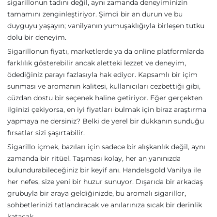
sigarillonun tadını değil, aynı zamanda deneyiminizin
tamamını zenginleştiriyor. Şimdi bir an durun ve bu
duyguyu yaşayın; vanilyanın yumuşaklığıyla birleşen tutku
dolu bir deneyim.
Sigarillonun fiyatı, marketlerde ya da online platformlarda
farklılık gösterebilir ancak aletteki lezzet ve deneyim,
ödediğiniz parayı fazlasıyla hak ediyor. Kapsamlı bir içim
sunması ve aromanın kalitesi, kullanıcıları cezbettiği gibi,
cüzdan dostu bir seçenek haline getiriyor. Eğer gerçekten
ilginizi çekiyorsa, en iyi fiyatları bulmak için biraz araştırma
yapmaya ne dersiniz? Belki de yerel bir dükkanın sunduğu
fırsatlar sizi şaşırtabilir.
Sigarillo içmek, bazıları için sadece bir alışkanlık değil, aynı
zamanda bir ritüel. Taşıması kolay, her an yanınızda
bulundurabileceğiniz bir keyif anı. Handelsgold Vanilya ile
her nefes, size yeni bir huzur sunuyor. Dışarıda bir arkadaş
grubuyla bir araya geldiğinizde, bu aromalı sigarillor,
sohbetlerinizi tatlandıracak ve anılarınıza sıcak bir derinlik
katacak.