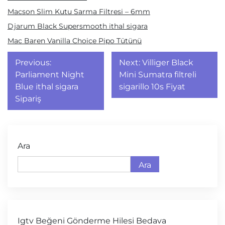
Macson Slim Kutu Sarma Filtresi – 6mm
Djarum Black Supersmooth ithal sigara
Mac Baren Vanilla Choice Pipo Tütünü
Yazı
Previous:
Next:
Villiger Black
gezinmesi
Parliament Night
Mini Sumatra filtreli
Blue ithal sigara
sigarillo 10s Fiyat
Sipariş
Ara
Ara
Igtv Beğeni Gönderme Hilesi Bedava