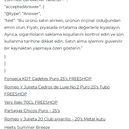
“acceptedAnswer”: {
“@type”: “Answer”,
“text”: “Bu ürünü satın alırken, ürünün orijinal olduğundan
emin olun. Fiyatı, piyasada ortalama değerlerle kıyaslayın.
Ayrıca, sigarilloların saklama koşullarını kontrol edin ve son
kullanma tarihine dikkat edin. Satın alma işlemini güvenilir
bir kaynaktan yapmaya özen gösterin.”
}
]
}
Fonseca KDT Cadetes Puro 25’s FREESHOP
Romeo Y Julieta Cedros de Luxe No.2 Puro 25’s Tubo
FREESHOP
Yeni Rakı 70CL FREESHOP
Partagas Chicos Puro – 25’s
Romeo y Julieta 20 Club sigarillo – 20’s Metal kutu
Heets Summer Breeze