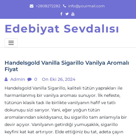
Skip
+2808272282
info@yourmail.com
to
content
Edebiyat Sevdalısı
Handelsgold Vanilla Sigarillo Vanilya Aromalı
Fiyat
Admin
0
On Eki 26, 2024
Handelsgold Vanilla Sigarillo, kaliteli tütün yaprakları ile
harmanlanmış bir vanilya aroması sunuyor. İlk nefeste,
tütünün klasik tadı ile birlikte vanilyanın hafif ve tatlı
dokunuşu sizi sarıyor. Yani, eğer yoğun tütün
aromalarından sıkıldıysanız, bu sigarillo tam anlamıyla bir
devir açıyor. Vanilyanın getirdiği yumuşaklık, sigarillo
keyfini kat kat artırıyor. Elde ettiğiniz bu tat, adeta çayın