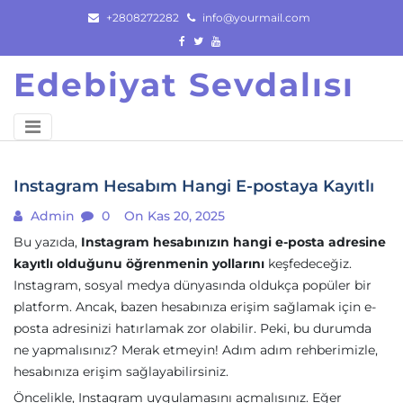
Skip
+2808272282
info@yourmail.com
to
content
Edebiyat Sevdalısı
Instagram Hesabım Hangi E-postaya Kayıtlı
Admin
0
On Kas 20, 2025
Bu yazıda,
Instagram hesabınızın hangi e-posta adresine
kayıtlı olduğunu öğrenmenin yollarını
keşfedeceğiz.
Instagram, sosyal medya dünyasında oldukça popüler bir
platform. Ancak, bazen hesabınıza erişim sağlamak için e-
posta adresinizi hatırlamak zor olabilir. Peki, bu durumda
ne yapmalısınız? Merak etmeyin! Adım adım rehberimizle,
hesabınıza erişim sağlayabilirsiniz.
Öncelikle, Instagram uygulamasını açmalısınız. Eğer