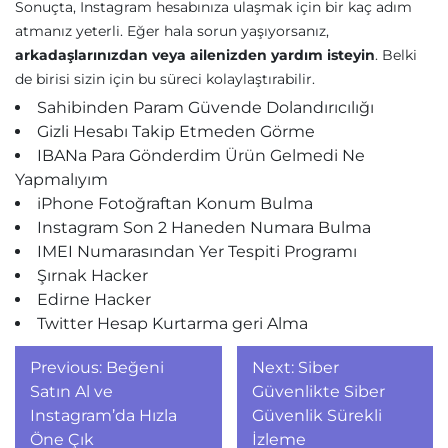
Sonuçta, Instagram hesabınıza ulaşmak için bir kaç adım
atmanız yeterli. Eğer hala sorun yaşıyorsanız,
arkadaşlarınızdan veya ailenizden yardım isteyin
. Belki
de birisi sizin için bu süreci kolaylaştırabilir.
Sahibinden Param Güvende Dolandırıcılığı
Gizli Hesabı Takip Etmeden Görme
IBANa Para Gönderdim Ürün Gelmedi Ne
Yapmalıyım
iPhone Fotoğraftan Konum Bulma
Instagram Son 2 Haneden Numara Bulma
IMEI Numarasından Yer Tespiti Programı
Şırnak Hacker
Edirne Hacker
Twitter Hesap Kurtarma geri Alma
Yazı
Previous:
Beğeni
Next:
Siber
gezinmesi
Satın Al ve
Güvenlikte Siber
Instagram’da Hızla
Güvenlik Sürekli
Öne Çık
İzleme