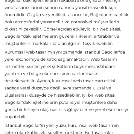
Bağcılar'daki işletmelerin rekabette öne çıkabilmesi için
web tasarımlarının şehrin ruhunu yansıtması oldukça
önemlidir. Özgün ve yenilikçi tasarımlar, Bağcılar'ın canlılık
dolu atmosferini yansıtabilir ve potansiyel müşterilerin
dikkatini çekebilir. Görsel açıdan etkileyici bir web sitesi,
Bağcılar'daki işletmelerin güvenilirliklerini artırabilir ve
müşterilerin markalarına olan ilgisini teşvik edebilir.
Kurumsal web tasarım aynı zamanda İstanbul Bağcılar'da
yerel ekonomiye de katkı sağlamaktadır. Web tasarım
hizmetleri sunan yerel şirketlerin büyümesi, istihdam
yaratma ve bölge ekonomisinin canlanmasını
destekleyebilir. Ayrıca, kurumsal web tasarımın etkisi
sadece yerel düzeyde değil, aynı zamanda ulusal ve
uluslararası düzeyde de hissedilebilir. İyi bir web sitesi,
Bağcılar'daki işletmelerin potansiyel müşterilere daha
geniş bir kitleyle ulaşmasını sağlayabilir ve yerel ekonomiyi
büyütebilir.
İstanbul Bağcılar'ın yeni yüzü, kurumsal web tasarımın
şehre olan katkısıyla şekillenmektedir. Bu tasarımlar,