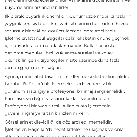
trendlerini takip ederek dijital varlıklarını güçlendirebilir ve
büyümelerini hızlandırabilirler.
İlk olarak, duyarlılık önemlidir. Günümüzde mobil cihazların
yaygınlaşmasıyla birlikte, web sitelerinin her türlü cihazda
sorunsuz bir şekilde görüntülenmesi gerekmektedir.
İşletmeler, İstanbul Bağcılar'daki rekabetin önüne geçmek
için duyarlı tasarıma odaklanmalıdır. Kullanıcı dostu
gezinme menüleri, hızlı yüklenme süreleri ve kolay
okunabilir içerik, ziyaretçilerin site üzerinde daha fazla
zaman geçirmesini sağlar.
Ayrıca, minimalist tasarım trendleri de dikkate alınmalıdır.
İstanbul Bağcılar'daki işletmeler, sade ve temiz bir
görünüm aracılığıyla profesyonel bir imaj sergilemelidir.
Karmaşık ve dağınık tasarımlardan kaçınılmalıdır.
Profesyonel bir web sitesi, kullanıcılara işletmenin
güvenilirliğini yansıtan bir izlenim verir.
Görsellerin etkileyiciliği de göz ardı edilmemelidir.
İşletmeler, Bağcılar'da hedef kitlelerine ulaşmak ve onları
etkilemek için çekici ve yüksek kaliteli görseller