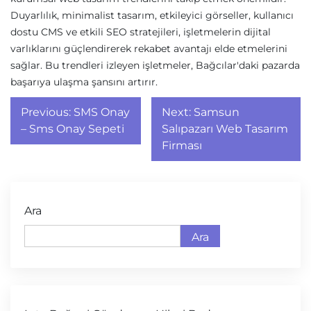
Duyarlılık, minimalist tasarım, etkileyici görseller, kullanıcı
dostu CMS ve etkili SEO stratejileri, işletmelerin dijital
varlıklarını güçlendirerek rekabet avantajı elde etmelerini
sağlar. Bu trendleri izleyen işletmeler, Bağcılar'daki pazarda
başarıya ulaşma şansını artırır.
Yazı
Previous:
SMS Onay
Next:
Samsun
gezinmesi
– Sms Onay Sepeti
Salıpazarı Web Tasarım
Firması
Ara
Ara