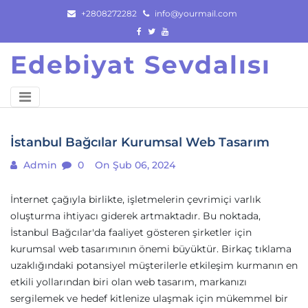
Skip
+2808272282
info@yourmail.com
to
content
Edebiyat Sevdalısı
İstanbul Bağcılar Kurumsal Web Tasarım
Admin
0
On Şub 06, 2024
İnternet çağıyla birlikte, işletmelerin çevrimiçi varlık
oluşturma ihtiyacı giderek artmaktadır. Bu noktada,
İstanbul Bağcılar'da faaliyet gösteren şirketler için
kurumsal web tasarımının önemi büyüktür. Birkaç tıklama
uzaklığındaki potansiyel müşterilerle etkileşim kurmanın en
etkili yollarından biri olan web tasarım, markanızı
sergilemek ve hedef kitlenize ulaşmak için mükemmel bir