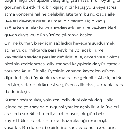
bağımlılığa dönüşebilir. Başlangıçta masum bir oyun gibi
görünen bu etkinlik, bir kişi için bir kaçış yolu veya stres
atma yöntemi haline gelebilir. İşte tam bu noktada aile
üyeleri devreye girer. Kumar, bir bağımlı için kaçış
sağlarken, aileler bu durumdan etkilenir ve kaybettikleri
güven duygusu gün yüzüne çıkmaya başlar.
Online kumar, birey için sağladığı heyecanı sürdürmek
adına yüklü miktarda para kaybına yol açabilir. Ve
kaybedilen sadece paralar değildir. Aile, özveri ve ait olma
hissinin zedelenmesi gibi manevi kayıplarla da yüzleşmek
zorunda kalır. Bir aile üyesinin yanında kaybolan güven,
diğerleri için büyük bir travma haline gelebilir. Aile içindeki
iletişim, sırların birikmesi ve güvensizlik hissi, zamanla daha
da derinleşir.
Kumar bağımlılığı, yalnızca individual olarak değil, aile
içinde de çok sayıda duygusal yaralar açabilir. Aile üyeleri
arasında sürekli bir endişe hali oluşur; bir gün belki
kaybettikleri paraların tekrar kazanılacağı umuduyla
yaşarlar. Bu durum, birbirlerine karşı yabancılaşmalarına