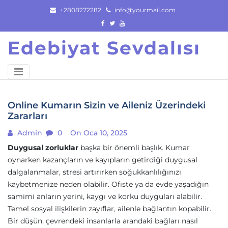
Skip
+2808272282
info@yourmail.com
to
content
Edebiyat Sevdalısı
Online Kumarın Sizin ve Aileniz Üzerindeki
Zararları
Admin
0
On Oca 10, 2025
Duygusal zorluklar
başka bir önemli başlık. Kumar
oynarken kazançların ve kayıpların getirdiği duygusal
dalgalanmalar, stresi artırırken soğukkanlılığınızı
kaybetmenize neden olabilir. Ofiste ya da evde yaşadığın
samimi anların yerini, kaygı ve korku duyguları alabilir.
Temel sosyal ilişkilerin zayıflar, ailenle bağlantın kopabilir.
Bir düşün, çevrendeki insanlarla arandaki bağları nasıl