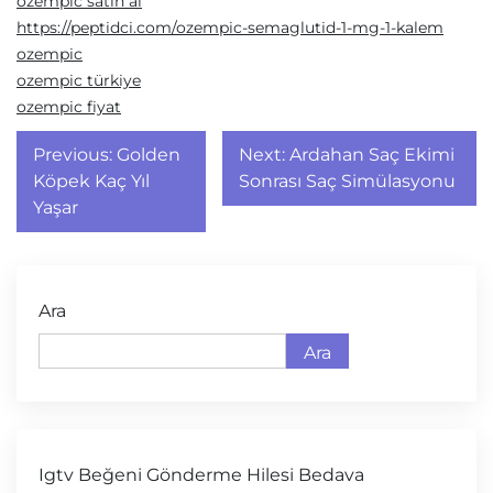
ozempic satın al
https://peptidci.com/ozempic-semaglutid-1-mg-1-kalem
ozempic
ozempic türkiye
ozempic fiyat
Yazı
Previous:
Golden
Next:
Ardahan Saç Ekimi
gezinmesi
Köpek Kaç Yıl
Sonrası Saç Simülasyonu
Yaşar
Ara
Ara
Igtv Beğeni Gönderme Hilesi Bedava