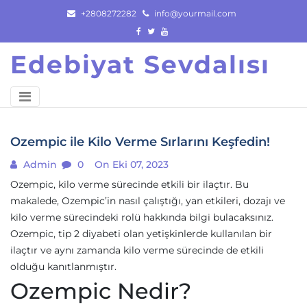
Skip
+2808272282
info@yourmail.com
to
content
Edebiyat Sevdalısı
Ozempic ile Kilo Verme Sırlarını Keşfedin!
Admin
0
On Eki 07, 2023
Ozempic, kilo verme sürecinde etkili bir ilaçtır. Bu
makalede, Ozempic’in nasıl çalıştığı, yan etkileri, dozajı ve
kilo verme sürecindeki rolü hakkında bilgi bulacaksınız.
Ozempic, tip 2 diyabeti olan yetişkinlerde kullanılan bir
ilaçtır ve aynı zamanda kilo verme sürecinde de etkili
olduğu kanıtlanmıştır.
Ozempic Nedir?