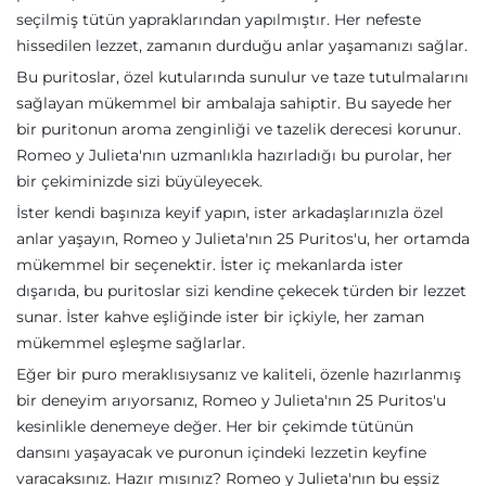
seçilmiş tütün yapraklarından yapılmıştır. Her nefeste
hissedilen lezzet, zamanın durduğu anlar yaşamanızı sağlar.
Bu puritoslar, özel kutularında sunulur ve taze tutulmalarını
sağlayan mükemmel bir ambalaja sahiptir. Bu sayede her
bir puritonun aroma zenginliği ve tazelik derecesi korunur.
Romeo y Julieta'nın uzmanlıkla hazırladığı bu purolar, her
bir çekiminizde sizi büyüleyecek.
İster kendi başınıza keyif yapın, ister arkadaşlarınızla özel
anlar yaşayın, Romeo y Julieta'nın 25 Puritos'u, her ortamda
mükemmel bir seçenektir. İster iç mekanlarda ister
dışarıda, bu puritoslar sizi kendine çekecek türden bir lezzet
sunar. İster kahve eşliğinde ister bir içkiyle, her zaman
mükemmel eşleşme sağlarlar.
Eğer bir puro meraklısıysanız ve kaliteli, özenle hazırlanmış
bir deneyim arıyorsanız, Romeo y Julieta'nın 25 Puritos'u
kesinlikle denemeye değer. Her bir çekimde tütünün
dansını yaşayacak ve puronun içindeki lezzetin keyfine
varacaksınız. Hazır mısınız? Romeo y Julieta'nın bu eşsiz