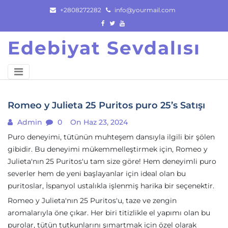
Skip
+2808272282
info@yourmail.com
to
content
Edebiyat Sevdalısı
Romeo y Julieta 25 Puritos puro 25’s Satışı
Admin
0
On Haz 23, 2024
Puro deneyimi, tütünün muhteşem dansıyla ilgili bir şölen
gibidir. Bu deneyimi mükemmelleştirmek için, Romeo y
Julieta'nın 25 Puritos'u tam size göre! Hem deneyimli puro
severler hem de yeni başlayanlar için ideal olan bu
puritoslar, İspanyol ustalıkla işlenmiş harika bir seçenektir.
Romeo y Julieta'nın 25 Puritos'u, taze ve zengin
aromalarıyla öne çıkar. Her biri titizlikle el yapımı olan bu
purolar, tütün tutkunlarını şımartmak için özel olarak