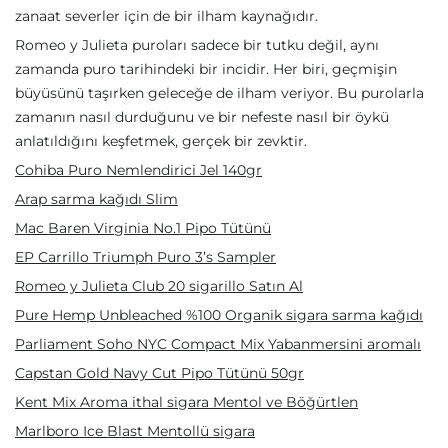
zanaat severler için de bir ilham kaynağıdır.
Romeo y Julieta puroları sadece bir tutku değil, aynı
zamanda puro tarihindeki bir incidir. Her biri, geçmişin
büyüsünü taşırken geleceğe de ilham veriyor. Bu purolarla
zamanın nasıl durduğunu ve bir nefeste nasıl bir öykü
anlatıldığını keşfetmek, gerçek bir zevktir.
Cohiba Puro Nemlendirici Jel 140gr
Arap sarma kağıdı Slim
Mac Baren Virginia No.1 Pipo Tütünü
EP Carrillo Triumph Puro 3’s Sampler
Romeo y Julieta Club 20 sigarillo Satın Al
Pure Hemp Unbleached %100 Organik sigara sarma kağıdı
Parliament Soho NYC Compact Mix Yabanmersini aromalı
Capstan Gold Navy Cut Pipo Tütünü 50gr
Kent Mix Aroma ithal sigara Mentol ve Böğürtlen
Marlboro Ice Blast Mentollü sigara