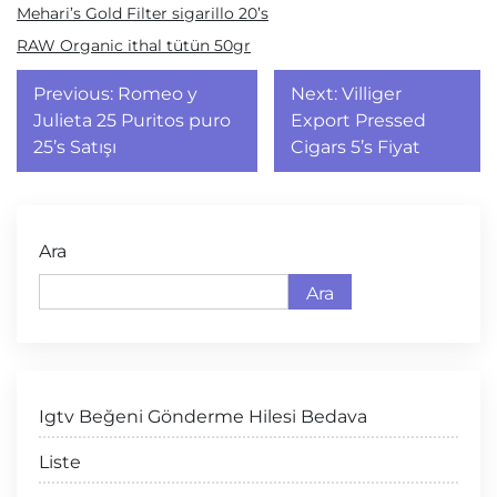
Mehari’s Gold Filter sigarillo 20’s
RAW Organic ithal tütün 50gr
Yazı
Previous:
Romeo y
Next:
Villiger
gezinmesi
Julieta 25 Puritos puro
Export Pressed
25’s Satışı
Cigars 5’s Fiyat
Ara
Ara
Igtv Beğeni Gönderme Hilesi Bedava
Liste