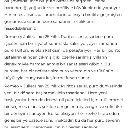
oluşmasıdır. İnce bir puro olmasına rağmen, içinde
barındırdığı yoğun lezzet profiliyle büyük bir etki yaratıyor.
Her nefes alışınızda, aromaların dansıyla birlikte geçmişten
günümüze uzanan puro sanatının inceliklerini
hissedebilirsiniz.
Romeo y Julieta'nın 25 Yıllık Puritos serisi, sadece puro
içicileri için bir ziyafet sunmakla kalmıyor, aynı zamanda
puro kültürüne olan katkısını da pekiştiriyor. Her bir purito,
ustaların elinden çıkmış gibi özenle sarılmış, yılların
deneyimiyle harmanlanmış bir sanat eseri gibidir. Bu
purolar, her bir nefeste size puro yapımının ve tütünün
büyüleyici dünyasını keşfetme fırsatı sunar.
Romeo y Julieta'nın 25 Yıllık Puritos serisi, puro dünyasında
yeni bir dönem başlatmak için tasarlandı. Hem yeni
başlayanlar hem de deneyimli puro içicileri için mükemmel
bir seçenek olacak şekilde dengelenmiş, zengin ve sofistike
bir deneyim sunuyor. Bu koleksiyon, her zevke hitap eden
geniş bir yelpazede sunulmaktadır, bu da her puro severin
bu eşsiz seriyi denemesi için bir neden sağlıyor.