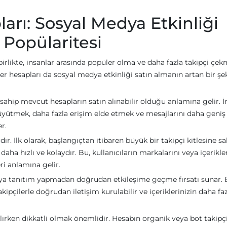
ları: Sosyal Medya Etkinliği
 Popülaritesi
rlikte, insanlar arasında popüler olma ve daha fazla takipçi çe
tter hesapları da sosyal medya etkinliği satın almanın artan bir şe
e sahip mevcut hesapların satın alınabilir olduğu anlamına gelir. İ
büyütmek, daha fazla erişim elde etmek ve mesajlarını daha geniş 
r.
dır. İlk olarak, başlangıçtan itibaren büyük bir takipçi kitlesine s
ha hızlı ve kolaydır. Bu, kullanıcıların markalarını veya içerikler
eri anlamına gelir.
m veya tanıtım yapmadan doğrudan etkileşime geçme fırsatı sunar. 
akipçilerle doğrudan iletişim kurulabilir ve içeriklerinizin daha fa
n alırken dikkatli olmak önemlidir. Hesabın organik veya bot takipç