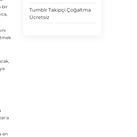
 bir
Tumblr Takipçi Çoğaltma
ıca,
Ücretsiz
ını
 etmek
ncak,
dya
u
ter'a
a en