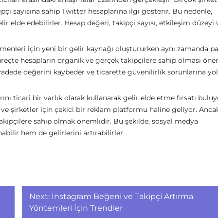
pçi sayısına sahip Twitter hesaplarına ilgi gösterir. Bu nedenle,
ir elde edebilirler. Hesap değeri, takipçi sayısı, etkileşim düzeyi 
omenleri için yeni bir gelir kaynağı oluştururken aynı zamanda p
eçte hesapların organik ve gerçek takipçilere sahip olması önem
adede değerini kaybeder ve ticarette güvenilirlik sorunlarına yol
ı ticari bir varlık olarak kullanarak gelir elde etme fırsatı buluy
ve şirketler için çekici bir reklam platformu haline geliyor. Anca
 takipçilere sahip olmak önemlidir. Bu şekilde, sosyal medya
ilir hem de gelirlerini artırabilirler.
Next:
Instagram Beğeni ve Takipçi Artırma
Yöntemleri İçin Trendler