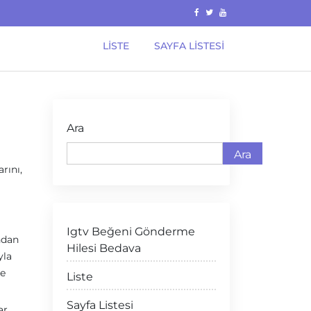
LISTE
SAYFA LISTESI
Ara
Ara
rını,
Igtv Beğeni Gönderme
ndan
Hilesi Bedava
yla
ve
Liste
Sayfa Listesi
ar