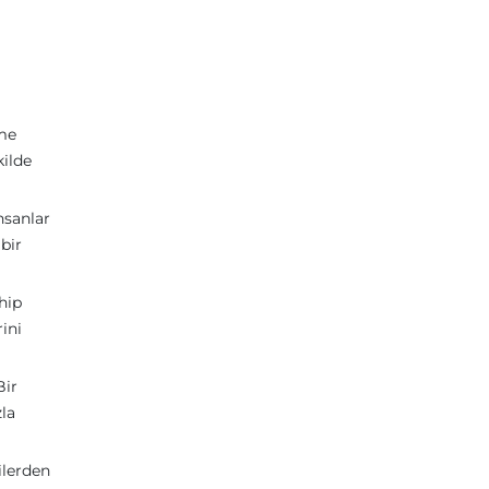
kme
kilde
nsanlar
bir
ahip
ini
Bir
zla
ilerden