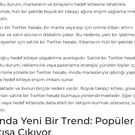
Bu durum, markaların ve bireylerin hedef kitlesine rahatlıkla
inmek, hızlı bir şekilde büyük bir takipçi ağına erişim sağlama im
ilir.
ici bir Twitter hesabı, bir marka veya kişi için online itibarı artırı
ğlar ve satın alıcıların dikkatini çeker. Bu nedenle, yeni bir işletme
yenler için satılık bir Twitter hesabı, itibarlarını hızlı bir şekilde 
oğru hedef kitleye ulaşabilme avantajıdır. Satılık bir Twitter hesab
r. Bu durum, reklamcılık veya pazarlama stratejisi yürüten kişiler iç
isine yönelik bir Twitter hesabı, moda markalarıyla işbirliği ya
re hedef kitleye erişim imkanı sunar.
ktadır ve bunun birçok nedeni vardır. Büyük takipçi kitlesi, güven
anları satılık bir Twitter hesabı bulmaya yönlendirmektedir. Eğer 
veya hedef kitlenizle daha etkili bir iletişim kurmak isterseniz, sa
lir.
nda Yeni Bir Trend: Popüler
ışa Çıkıyor