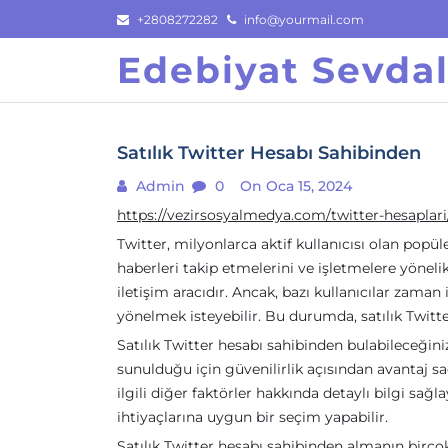
Skip
+2808272282
info@yourmail.com
to
Edebiyat Sevdal
content
Satılık Twitter Hesabı Sahibinden
Admin
0
On Oca 15, 2024
https://vezirsosyalmedya.com/twitter-hesaplari
Twitter, milyonlarca aktif kullanıcısı olan popül
haberleri takip etmelerini ve işletmelere yöneli
iletişim aracıdır. Ancak, bazı kullanıcılar zaman
yönelmek isteyebilir. Bu durumda, satılık Twitt
Satılık Twitter hesabı sahibinden bulabileceğini
sunulduğu için güvenilirlik açısından avantaj sağ
ilgili diğer faktörler hakkında detaylı bilgi sağla
ihtiyaçlarına uygun bir seçim yapabilir.
Satılık Twitter hesabı sahibinden almanın birçok 