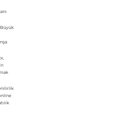
kanı
r. Büyük
inşa
ı,
in
pmak
ilirlik
online
tılık