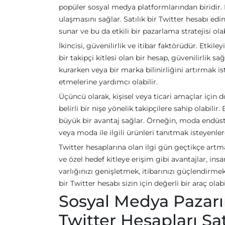
popüler sosyal medya platformlarından biridir. 
ulaşmasını sağlar. Satılık bir Twitter hesabı ed
sunar ve bu da etkili bir pazarlama stratejisi olab
İkincisi, güvenilirlik ve itibar faktörüdür. Etkiley
bir takipçi kitlesi olan bir hesap, güvenilirlik sa
kurarken veya bir marka bilinirliğini artırmak iste
etmelerine yardımcı olabilir.
Üçüncü olarak, kişisel veya ticari amaçlar için d
belirli bir nişe yönelik takipçilere sahip olabili
büyük bir avantaj sağlar. Örneğin, moda endüstr
veya moda ile ilgili ürünleri tanıtmak isteyenle
Twitter hesaplarına olan ilgi gün geçtikçe artma
ve özel hedef kitleye erişim gibi avantajlar, ins
varlığınızı genişletmek, itibarınızı güçlendirmek 
bir Twitter hesabı sizin için değerli bir araç olabi
Sosyal Medya Pazarı
Twitter Hesapları Sat