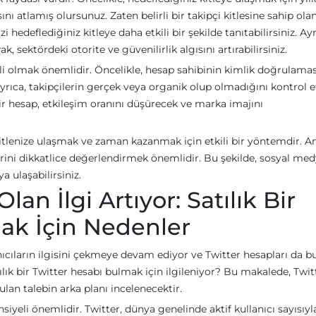
atlamış olursunuz. Zaten belirli bir takipçi kitlesine sahip olan
 hedeflediğiniz kitleye daha etkili bir şekilde tanıtabilirsiniz. Ayr
k, sektördeki otorite ve güvenilirlik algısını artırabilirsiniz.
atli olmak önemlidir. Öncelikle, hesap sahibinin kimlik doğrulamas
yrıca, takipçilerin gerçek veya organik olup olmadığını kontrol
bir hesap, etkileşim oranını düşürecek ve marka imajını
kitlenize ulaşmak ve zaman kazanmak için etkili bir yöntemdir. A
erini dikkatlice değerlendirmek önemlidir. Bu şekilde, sosyal me
a ulaşabilirsiniz.
an İlgi Artıyor: Satılık Bir
ak İçin Nedenler
cıların ilgisini çekmeye devam ediyor ve Twitter hesapları da b
lık bir Twitter hesabı bulmak için ilgileniyor? Bu makalede, Twit
ulan talebin arka planı incelenecektir.
nsiyeli önemlidir. Twitter, dünya genelinde aktif kullanıcı sayısıyl