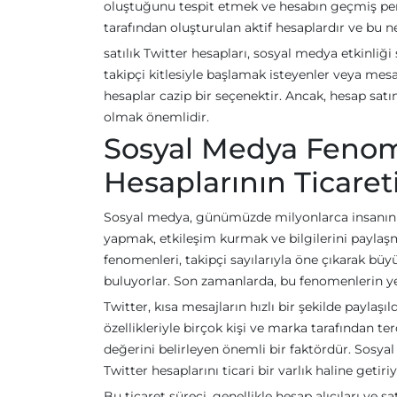
oluştuğunu tespit etmek ve hesabın geçmiş per
tarafından oluşturulan aktif hesaplardır ve bu n
satılık Twitter hesapları, sosyal medya etkinliğ
takipçi kitlesiyle başlamak isteyenler veya mesaj
hesaplar cazip bir seçenektir. Ancak, hesap sat
olmak önemlidir.
Sosyal Medya Fenomen
Hesaplarının Ticaret
Sosyal medya, günümüzde milyonlarca insanın gü
yapmak, etkileşim kurmak ve bilgilerini paylaşm
fenomenleri, takipçi sayılarıyla öne çıkarak büyü
buluyorlar. Son zamanlarda, bu fenomenlerin yeni
Twitter, kısa mesajların hızlı bir şekilde payla
özellikleriyle birçok kişi ve marka tarafından te
değerini belirleyen önemli bir faktördür. Sosyal
Twitter hesaplarını ticari bir varlık haline getiriy
Bu ticaret süreci, genellikle hesap alıcıları ve s