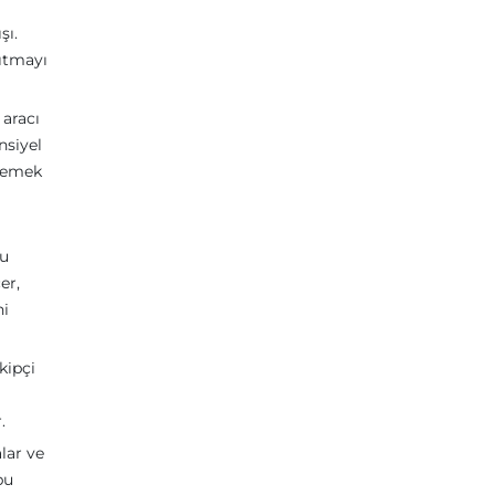
şı.
nıtmayı
 aracı
nsiyel
e emek
bu
er,
ni
kipçi
.
lar ve
bu