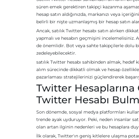
süren emek gerektiren takipçi kazanma aşamasını 
hesap satın aldığınızda, markanızı veya içeriğinizi
belirli bir nişte uzmanlaşmış bir hesap satın alara
Ancak, satılık Twitter hesabı satın alırken dikk
yapmalı ve hesabın geçmişini incelemelisiniz. A
de önemlidir. Bot veya sahte takipçilerle dolu 
zedeleyebilecektir.
satılık Twitter hesabı sahibinden almak, hedef 
alım sürecinde dikkatli olmak ve hesap özellikl
pazarlaması stratejilerinizi güçlendirerek başarıy
Twitter Hesaplarına Ol
Twitter Hesabı Bulm
Son dönemde, sosyal medya platformları kullanı
trende ayak uyduruyor. Peki, neden insanlar satı
olan artan ilginin nedenleri ve bu hesaplara duy
İlk olarak, Twitter'ın geniş kitlelere ulaşma pota