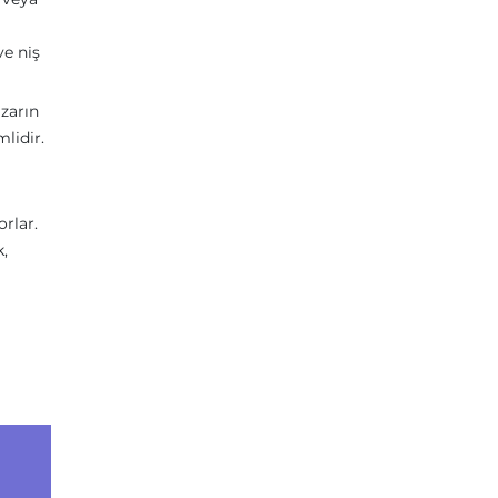
ve niş
azarın
lidir.
orlar.
k,