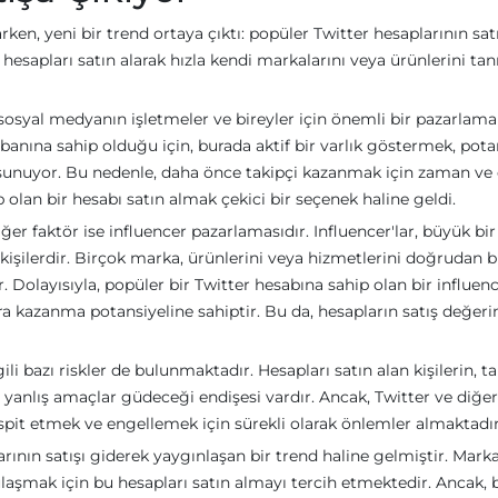
ken, yeni bir trend ortaya çıktı: popüler Twitter hesaplarının satı
 hesapları satın alarak hızla kendi markalarını veya ürünlerini ta
sosyal medyanın işletmeler ve bireyler için önemli bir pazarlama
abanına sahip olduğu için, burada aktif bir varlık göstermek, pota
 sunuyor. Bu nedenle, daha önce takipçi kazanmak için zaman v
p olan bir hesabı satın almak çekici bir seçenek haline geldi.
diğer faktör ise influencer pazarlamasıdır. Influencer'lar, büyük bir
an kişilerdir. Birçok marka, ürünlerini veya hizmetlerini doğrudan 
r. Dolayısıyla, popüler bir Twitter hesabına sahip olan bir influenc
a kazanma potansiyeline sahiptir. Bu da, hesapların satış değeri
ili bazı riskler de bulunmaktadır. Hesapları satın alan kişilerin, ta
 yanlış amaçlar güdeceği endişesi vardır. Ancak, Twitter ve diğer
espit etmek ve engellemek için sürekli olarak önlemler almaktadır
ının satışı giderek yaygınlaşan bir trend haline gelmiştir. Marka
re ulaşmak için bu hesapları satın almayı tercih etmektedir. Ancak, 