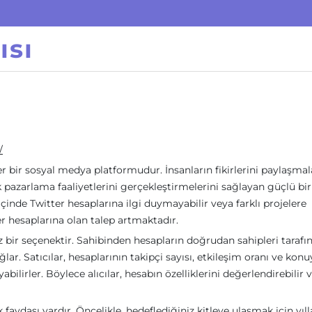
ısı
/
er bir sosyal medya platformudur. İnsanların fikirlerini paylaşmala
k pazarlama faaliyetlerini gerçekleştirmelerini sağlayan güçlü bir
 içinde Twitter hesaplarına ilgi duymayabilir veya farklı projelere
er hesaplarına olan talep artmaktadır.
z bir seçenektir. Sahibinden hesapların doğrudan sahipleri tarafı
lar. Satıcılar, hesaplarının takipçi sayısı, etkileşim oranı ve konu
yabilirler. Böylece alıcılar, hesabın özelliklerini değerlendirebilir 
faydası vardır. Öncelikle, hedeflediğiniz kitleye ulaşmak için yıll