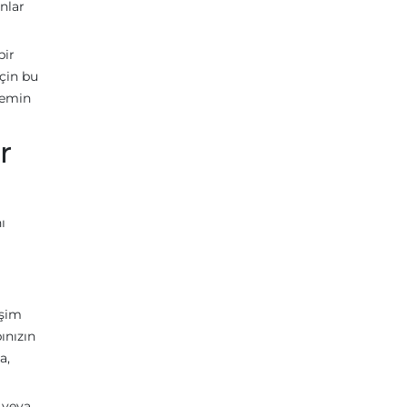
nlar
bir
için bu
 emin
r
ı
eşim
ınızın
a,
t veya