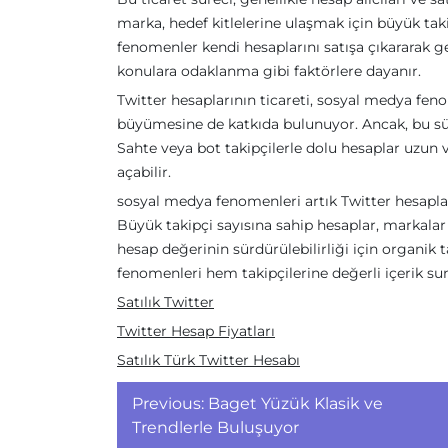
marka, hedef kitlelerine ulaşmak için büyük taki
fenomenler kendi hesaplarını satışa çıkararak gel
konulara odaklanma gibi faktörlere dayanır.
Twitter hesaplarının ticareti, sosyal medya fen
büyümesine de katkıda bulunuyor. Ancak, bu sür
Sahte veya bot takipçilerle dolu hesaplar uzun v
açabilir.
sosyal medya fenomenleri artık Twitter hesapların
Büyük takipçi sayısına sahip hesaplar, markalar 
hesap değerinin sürdürülebilirliği için organik
fenomenleri hem takipçilerine değerli içerik sunab
Satılık Twitter
Twitter Hesap Fiyatları
Satılık Türk Twitter Hesabı
Yazı
Previous:
Baget Yüzük Klasik ve
gezinmesi
Trendlerle Buluşuyor