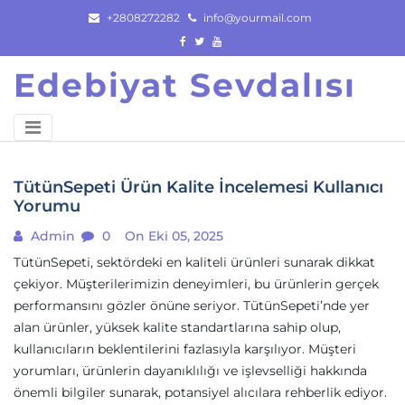
Skip
+2808272282
info@yourmail.com
to
content
Edebiyat Sevdalısı
TütünSepeti Ürün Kalite İncelemesi Kullanıcı
Yorumu
Admin
0
On Eki 05, 2025
TütünSepeti, sektördeki en kaliteli ürünleri sunarak dikkat
çekiyor. Müşterilerimizin deneyimleri, bu ürünlerin gerçek
performansını gözler önüne seriyor. TütünSepeti’nde yer
alan ürünler, yüksek kalite standartlarına sahip olup,
kullanıcıların beklentilerini fazlasıyla karşılıyor. Müşteri
yorumları, ürünlerin dayanıklılığı ve işlevselliği hakkında
önemli bilgiler sunarak, potansiyel alıcılara rehberlik ediyor.