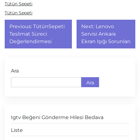
Tütün Sepeti
Tütün Sepeti
Yazı
Previous:
TütünSepeti
Next:
Lenovo
gezinmesi
Teslimat Süreci
Servisi Ankara
Değerlendirmesi
Ekran Işığı Sorunları
Ara
Ara
Igtv Beğeni Gönderme Hilesi Bedava
Liste