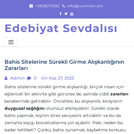
Skip
+2808272282
info@yourmail.com
to
content
Edebiyat Sevdalısı
Bahis Sitelerine Sürekli Girme Alışkanlığının
Zararları
Admin
0
On Kas 27, 2025
Bahis sitelerine sürekli girme alışkanlığı, birçok insan için
eğlenceli bir aktivite gibi görünse de, aslında ciddi
zararları
beraberinde getirebilir. Öncelikle, bu alışkanlık, bireylerin
duygusal sağlığını
olumsuz etkileyebilir. Sürekli olarak
bahis yapmak, kişinin stres seviyesini artırabilir ve bu da
zamanla kaygı bozukluklarına yol açabilir. Peki, neden bu
kadar tehlikeli? Çünkü, bahis oynamak, kaybetme korkusu