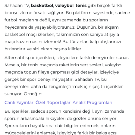
Sahadan TV,
basketbol
,
voleybol
,
tenis
gibi birçok farklı
branşı izleme fırsatı sağlıyor. Bu platform sayesinde, sadece
futbol maçlarını değil, aynı zamanda bu sporların
heyecanını da yaşayabiliyorsunuz. Düşünün, bir akşam
basketbol maçı izlerken, takımınızın son saniye atışıyla
maçı kazanmasını izlemek! Bu tür anlar, kalp atışlarınızı
hızlandırır ve sizi ekran başına kilitler.
Alternatif spor içerikleri, izleyicilere farklı deneyimler sunar.
Mesela, bir tenis maçında raketlerin sert sesleri, voleybol
maçında topun fileye çarpması gibi detaylar, izleyiciye
gerçek bir spor deneyimi yaşatır. Sahadan TV, bu
deneyimleri daha da zenginleştirmek için çeşitli içerikler
sunuyor. Örneğin:
Canlı Yayınlar
Özel Röportajlar
Analiz Programları
Bu içerikler, sadece sporun kendisini değil, aynı zamanda
sporun arkasındaki hikayeleri de gözler önüne seriyor.
Sporcuların hayatlarına dair bilgiler edinmek, onların
mücadelelerini anlamak, izleyiciye farklı bir bakış açısı