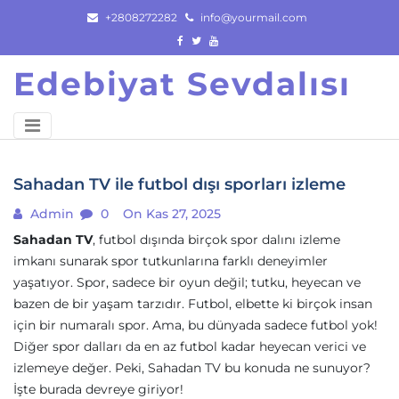
Skip
+2808272282
info@yourmail.com
to
content
Edebiyat Sevdalısı
Sahadan TV ile futbol dışı sporları izleme
Admin
0
On Kas 27, 2025
Sahadan TV
, futbol dışında birçok spor dalını izleme
imkanı sunarak spor tutkunlarına farklı deneyimler
yaşatıyor. Spor, sadece bir oyun değil; tutku, heyecan ve
bazen de bir yaşam tarzıdır. Futbol, elbette ki birçok insan
için bir numaralı spor. Ama, bu dünyada sadece futbol yok!
Diğer spor dalları da en az futbol kadar heyecan verici ve
izlemeye değer. Peki, Sahadan TV bu konuda ne sunuyor?
İşte burada devreye giriyor!