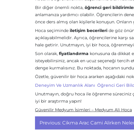
Bir diğer önemli nokta,
öğrenci geri bildirimle
anlamanıza yardımcı olabilir. Öğrencilerin dene
önce ders almış olan kişilerle konuşun. Onların 
Hoca seçiminde
iletişim becerileri
de göz önünd
açıklayabilmelidir. Ayrıca, öğrencilerine karşı sa
hale getirir. Unutmayın, iyi bir hoca, öğrenmeyi
Son olarak,
fiyatlandırma
konusuna da dikkat et
isteyebilirsiniz, ancak en ucuz seçeneği tercih e
denge kurmalısınız. Bu noktada, hocanın sunduğ
Özetle, güvenilir bir hoca ararken aşağıdaki no
Deneyim Ve Uzmanlık Alanı
Öğrenci Geri Bild
Unutmayın, doğru hoca ile öğrenme süreciniz ço
iyi bir araştırma yapın!
Güvenilir Medyum İsimleri – Medyum Ali Hoca
Yazı
Previous:
Cikma Arac Cami Alirken Neler
gezinmesi