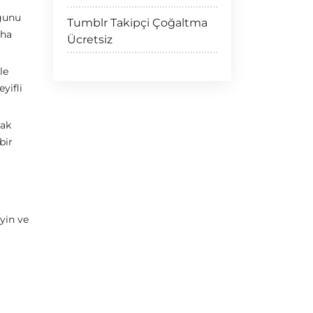
uğunu
Tumblr Takipçi Çoğaltma
aha
Ücretsiz
le
yifli
mak
bir
yin ve