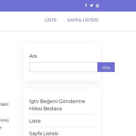
LISTE
SAYFA LISTESI
Ara
Ara
Igtv Beğeni Gönderme
nasıl
Hilesi Bedava
yimli
Liste
r
Sayfa Listesi