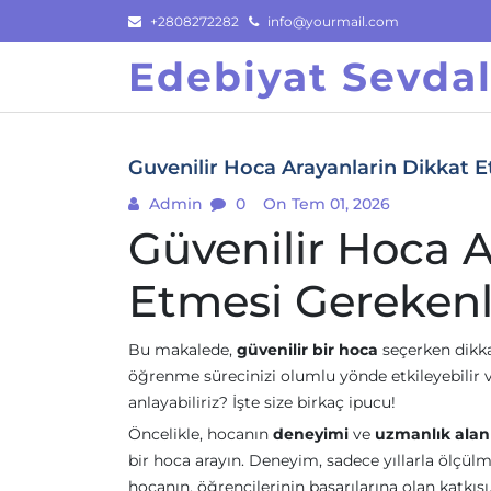
Skip
+2808272282
info@yourmail.com
to
Edebiyat Sevdal
content
Guvenilir Hoca Arayanlarin Dikkat 
Admin
0
On Tem 01, 2026
Güvenilir Hoca A
Etmesi Gerekenl
Bu makalede,
güvenilir bir hoca
seçerken dikka
öğrenme sürecinizi olumlu yönde etkileyebilir ve 
anlayabiliriz? İşte size birkaç ipucu!
Öncelikle, hocanın
deneyimi
ve
uzmanlık alan
bir hoca arayın. Deneyim, sadece yıllarla ölçülm
hocanın, öğrencilerinin başarılarına olan katkıs