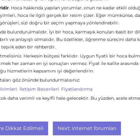
ridir
. Hoca hakkında yapılan yorumlar, onun ne kadar etkili old
yimleri, hoca ile ilgili gerçek bir resim çizer. Eğer mümkünse, d
görüşleri, sizi doğru bir seçim yapmaya yönlendirebilir.
e bulundurulmalıdır. İyi bir hoca, karmaşık konuları basit bir dil
bırlı ve anlayışlı olmalıdır. Bu özellikler, öğrenme sürecini daha ke
 teşvik eden bir rehberdir.
melisiniz. Herkesin bütçesi farklıdır. Uygun fiyatlı bir hoca bul
tmek her zaman en iyi sonuçları vermez. Fiyat ile kalite arasında 
u hizmetlerin kapsamını iyi değerlendirin.
ktaları göz önünde bulundurmalısınız:
irimleri
İletişim Becerileri
Fiyatlandırma
k daha verimli ve keyifli hale gelecektir. Bu yüzden, acele etme
e Dikkat Edilmeli
Next:
internet forumları