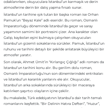
odaklanırken, okuyuculara İstanbul’un karmaşık ve derin
atmosferine derin bir dalış yapma fırsatı sunar.
İstanbul’un tarihine ışık tutan bir başka roman ise Orhan
Pamuk’un “Beyaz Kale” adlı eseridir. Bu roman, Osmanlı
İmparatorluğu döneminde İstanbul’da geçer ve saray
yaşamının samimi bir portresini çizer. Ana karakter olan
Galip, kaybolan eşini bulmaya çalışırken okuyucuları
İstanbul’un gizemli sokaklarına sürükler. Pamuk, İstanbul’un
ruhunu ve tarihini detaylı bir şekilde anlatarak büyüleyici bir
atmosfer yaratır.
Son olarak, Ahmet Ümit’in “Kırlangıç Çığlığı” adlı romanı da
İstanbul’un tarihini konu alır. Bu gerilim dolu roman,
Osmanlı İmparatorluğu’nun son dönemlerindeki entrikaları
ve İstanbul’un karanlık yanlarını ele alır. Okuyucular,
İstanbul’un arka sokaklarında sürükleyici bir maceraya
katılırken şaşırtıcı olayların içine çekilir.
Bu makalede, Türk edebiyatının İstanbul’a dair tarih temalı
romanlarını keşfettik. “Bir Delinin Hatıra Defteri”, “Huzur”,