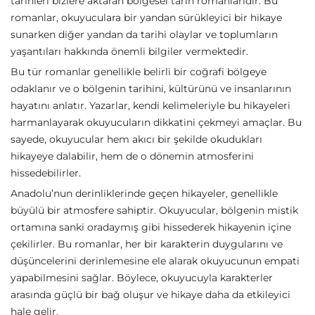
tarihleri bizlere aktaran bölgesel tarih romanlarıdır. Bu
romanlar, okuyuculara bir yandan sürükleyici bir hikaye
sunarken diğer yandan da tarihi olaylar ve toplumların
yaşantıları hakkında önemli bilgiler vermektedir.
Bu tür romanlar genellikle belirli bir coğrafi bölgeye
odaklanır ve o bölgenin tarihini, kültürünü ve insanlarının
hayatını anlatır. Yazarlar, kendi kelimeleriyle bu hikayeleri
harmanlayarak okuyucuların dikkatini çekmeyi amaçlar. Bu
sayede, okuyucular hem akıcı bir şekilde okudukları
hikayeye dalabilir, hem de o dönemin atmosferini
hissedebilirler.
Anadolu’nun derinliklerinde geçen hikayeler, genellikle
büyülü bir atmosfere sahiptir. Okuyucular, bölgenin mistik
ortamına sanki oradaymış gibi hissederek hikayenin içine
çekilirler. Bu romanlar, her bir karakterin duygularını ve
düşüncelerini derinlemesine ele alarak okuyucunun empati
yapabilmesini sağlar. Böylece, okuyucuyla karakterler
arasında güçlü bir bağ oluşur ve hikaye daha da etkileyici
hale gelir.