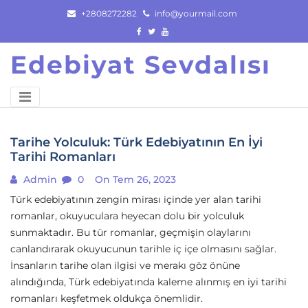
Skip
+2808272282
info@yourmail.com
to
content
Edebiyat Sevdalısı
Tarihe Yolculuk: Türk Edebiyatının En İyi
Tarihi Romanları
Admin
0
On Tem 26, 2023
Türk edebiyatının zengin mirası içinde yer alan tarihi
romanlar, okuyuculara heyecan dolu bir yolculuk
sunmaktadır. Bu tür romanlar, geçmişin olaylarını
canlandırarak okuyucunun tarihle iç içe olmasını sağlar.
İnsanların tarihe olan ilgisi ve merakı göz önüne
alındığında, Türk edebiyatında kaleme alınmış en iyi tarihi
romanları keşfetmek oldukça önemlidir.