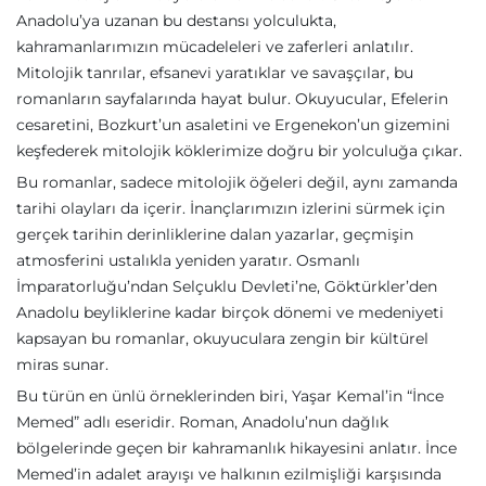
Anadolu’ya uzanan bu destansı yolculukta,
kahramanlarımızın mücadeleleri ve zaferleri anlatılır.
Mitolojik tanrılar, efsanevi yaratıklar ve savaşçılar, bu
romanların sayfalarında hayat bulur. Okuyucular, Efelerin
cesaretini, Bozkurt’un asaletini ve Ergenekon’un gizemini
keşfederek mitolojik köklerimize doğru bir yolculuğa çıkar.
Bu romanlar, sadece mitolojik öğeleri değil, aynı zamanda
tarihi olayları da içerir. İnançlarımızın izlerini sürmek için
gerçek tarihin derinliklerine dalan yazarlar, geçmişin
atmosferini ustalıkla yeniden yaratır. Osmanlı
İmparatorluğu’ndan Selçuklu Devleti’ne, Göktürkler’den
Anadolu beyliklerine kadar birçok dönemi ve medeniyeti
kapsayan bu romanlar, okuyuculara zengin bir kültürel
miras sunar.
Bu türün en ünlü örneklerinden biri, Yaşar Kemal’in “İnce
Memed” adlı eseridir. Roman, Anadolu’nun dağlık
bölgelerinde geçen bir kahramanlık hikayesini anlatır. İnce
Memed’in adalet arayışı ve halkının ezilmişliği karşısında